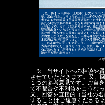
【 概 要 】－崇禅寺（土岐市）は文和３年
基、果山禅師により（形式上は果山禅師の師で
者である土岐頼重は美濃国守護職だった土岐頼
あたる明智頼兼の養嗣子となり明智家を継ぎま
と呼ばれています。諸説ありますが、後に織田
明智家出身という説がります。崇禅寺は明智家
営が繰り返され領内最大の寺院として発展しま
の城主となり周辺を支配し、崇禅寺を歴代の菩
木広忠は再び明智家に従い、娘である煕子は光
２）の本能寺の変でも光秀に従い、山崎の合戦
秀吉の家臣である森長可に従い、慶長５年（１
石が認められ、崇禅寺も引き続き庇護されまし
跡が見る事が出来ます。
ス
※ 当サイトへの相談や質
させていただきます。又、
１つの参考意見です。ご自身
て不都合や不利益をこうむっ
又、回答を直接的（当社の名
することはご遠慮くださるよ